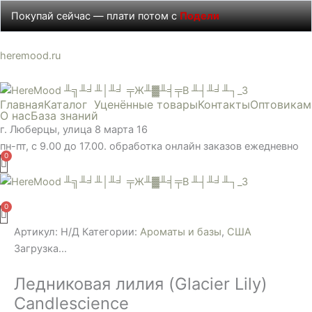
Перейти
Покупай сейчас — плати потом с
Подели
к
содержимому
Количество
Диапазон
Диапазон
Этот
Диапазон
Этот
Диапазон
Этот
Диапазон
Этот
heremood.ru
товара
цен:
цен:
товар
цен:
товар
цен:
товар
цен:
товар
Ледниковая
175 ₽
150 ₽
имеет
120 ₽
имеет
100 ₽
имеет
175 ₽
имеет
Главная
Каталог
Уценённые товары
Контакты
Оптовикам
лилия
–
–
несколько
–
несколько
–
несколько
–
несколько
О нас
База знаний
(Glacier
1290 ₽
700 ₽
вариаций.
699 ₽
вариаций.
660 ₽
вариаций.
1290 ₽
вариаций.
г. Люберцы, улица 8 марта 16
Lily)
Опции
Опции
Опции
Опции
пн-пт, с 9.00 до 17.00. обработка онлайн заказов ежедневно
Candlescience
можно
можно
можно
можно
выбрать
выбрать
выбрать
выбрать
на
на
на
на
Меню
странице
странице
странице
странице
товара.
товара.
товара.
товара.
Артикул:
Н/Д
Категории:
Ароматы и базы
,
США
Загрузка...
Ледниковая лилия (Glacier Lily)
Candlescience