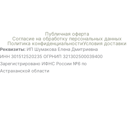
Меню
Публичная оферта
Согласие на обработку персональных данных
Политика конфиденциальности
Условия доставки
Реквизиты:
ИП Шумакова Елена Дмитриевна
ИНН 301512520235 ОГРНИП 321302500039400
Зарегистрировано ИФНС России №6 по
Астраханской области
©ВСЕ ПРАВА ЗАЩИЩЕНЫ, ИСПОЛЬЗОВАНИЕ МАТЕРИАЛОВ
САЙТА ТОЛЬКО С РАЗРЕШЕНИЯ ПРАВООБЛАДАТЕЛЯ
Мы применяем cookies , чтобы сделать использование сайта
удобным для вас. Продолжая использовать сайт, вы
соглашаетесь с нашей политикой конфиденциальности.
Хорошо
cookies