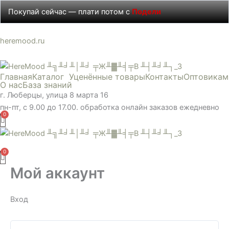
Перейти
Покупай сейчас — плати потом с
Подели
к
содержимому
Обязательно
Обязательно
Обязательно
heremood.ru
Главная
Каталог
Уценённые товары
Контакты
Оптовикам
О нас
База знаний
г. Люберцы, улица 8 марта 16
пн-пт, с 9.00 до 17.00. обработка онлайн заказов ежедневно
Меню
Мой аккаунт
Вход