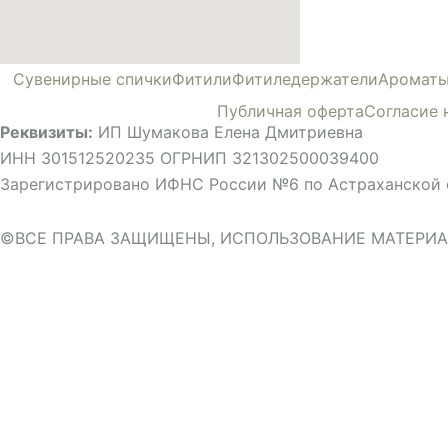
Сувенирные спички
Фитили
Фитиледержатели
Ароматы
Публичная оферта
Согласие 
Реквизиты:
ИП Шумакова Елена Дмитриевна
ИНН 301512520235 ОГРНИП 321302500039400
Зарегистрировано ИФНС России №6 по Астраханской 
©ВСЕ ПРАВА ЗАЩИЩЕНЫ, ИСПОЛЬЗОВАНИЕ МАТЕРИА
БЕСПЛАТНАЯ ДОСТАВ
ПВЗ-ПВЗ Яндекс Маркет
Оформите заказ от
3000₽
и получите бесплатную доставку д