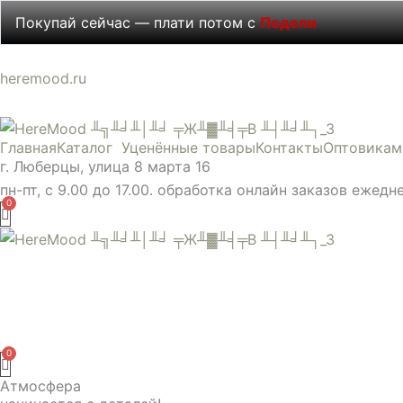
Поиск
Диапазон
Диапазон
Диапазон
Диапазон
Покупай сейчас — плати потом с
Подели
товаров
цен:
цен:
цен:
цен:
5 ₽
27 ₽
175 ₽
30 ₽
heremood.ru
–
–
–
–
3600 ₽
1600 ₽
1290 ₽
15500 ₽
Главная
Каталог
Уценённые товары
Контакты
Оптовикам
г. Люберцы, улица 8 марта 16
пн-пт, с 9.00 до 17.00. обработка онлайн заказов ежедн
Атмосфера