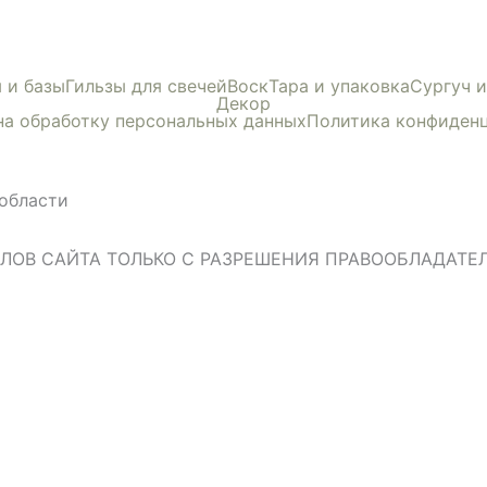
 и базы
Гильзы для свечей
Воск
Тара и упаковка
Сургуч 
Декор
на обработку персональных данных
Политика конфиден
области
ЛОВ САЙТА ТОЛЬКО С РАЗРЕШЕНИЯ ПРАВООБЛАДАТЕ
Close
this
module
КА
о ПВЗ