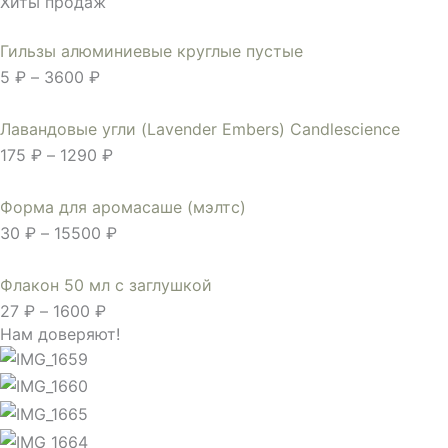
Хиты продаж
Гильзы алюминиевые круглые пустые
5
₽
–
3600
₽
Лавандовые угли (Lavender Embers) Candlescience
175
₽
–
1290
₽
Форма для аромасаше (мэлтс)
30
₽
–
15500
₽
Флакон 50 мл с заглушкой
27
₽
–
1600
₽
Нам доверяют!