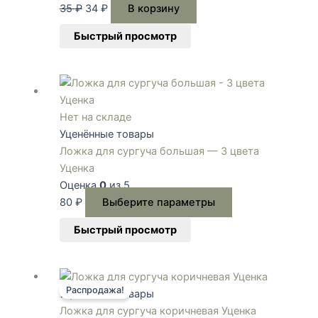
35
₽
34
₽
В корзину
Быстрый просмотр
Этот
товар
имеет
Нет на складе
несколько
Уценённые товары
вариаций.
Ложка для сургуча большая — 3 цвета
Опции
Уценка
можно
Оценка
0
из 5
выбрать
80
₽
Выберите параметры
на
Быстрый просмотр
странице
товара.
Первоначальная
Текущая
Распродажа!
цена
цена:
Уценённые товары
составляла
79 ₽.
Ложка для сургуча коричневая Уценка