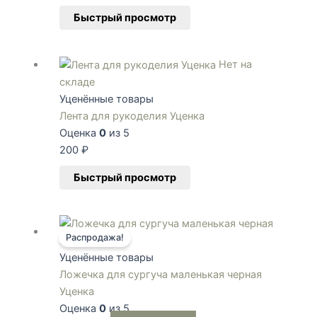
Опции
Быстрый просмотр
можно
выбрать
на
Нет на
странице
складе
товара.
Уценённые товары
Лента для рукоделия Уценка
Оценка
0
из 5
200
₽
Быстрый просмотр
Первоначальная
Текущая
Распродажа!
цена
цена:
составляла
34 ₽.
Уценённые товары
35 ₽.
Ложечка для сургуча маленькая черная
Уценка
Оценка
0
из 5