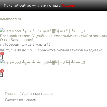
Перейти
Покупай сейчас — плати потом с
Подели
к
содержимому
heremood.ru
Главная
Каталог
Уценённые товары
Контакты
Оптовикам
О нас
База знаний
г. Люберцы, улица 8 марта 16
пн-пт, с 9.00 до 17.00. обработка онлайн заказов ежедневно
Меню
Главная
/ Уценённые товары
Уценённые товары