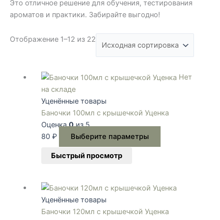
Это отличное решение для обучения, тестирования
ароматов и практики. Забирайте выгодно!
Отображение 1–12 из 22
Этот
Нет
товар
на складе
имеет
Уценённые товары
несколько
Баночки 100мл с крышечкой Уценка
вариаций.
Оценка
0
из 5
Опции
80
₽
Выберите параметры
можно
Быстрый просмотр
выбрать
на
странице
товара.
Уценённые товары
Баночки 120мл с крышечкой Уценка