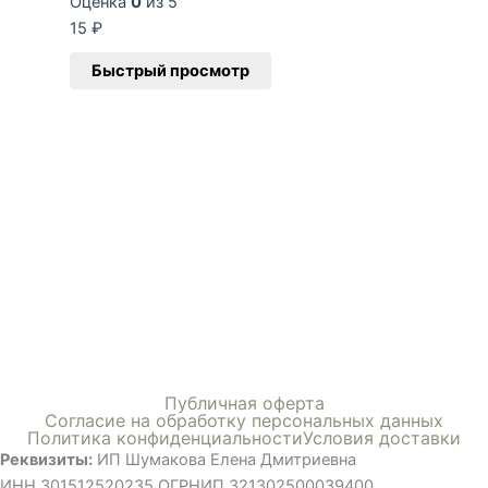
Оценка
0
из 5
15
₽
Быстрый просмотр
Меню
Публичная оферта
Согласие на обработку персональных данных
Политика конфиденциальности
Условия доставки
Реквизиты:
ИП Шумакова Елена Дмитриевна
ИНН 301512520235 ОГРНИП 321302500039400