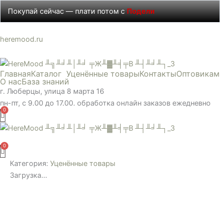
Перейти
Покупай сейчас — плати потом с
Подели
к
содержимому
Количество
Этот
heremood.ru
товара
товар
Баночки
имеет
Главная
Каталог
Уценённые товары
Контакты
Оптовикам
120мл
несколько
О нас
База знаний
с
вариаций.
г. Люберцы, улица 8 марта 16
крышечкой
Опции
пн-пт, с 9.00 до 17.00. обработка онлайн заказов ежедневно
Уценка
можно
выбрать
на
Меню
странице
товара.
Категория:
Уценённые товары
Загрузка...