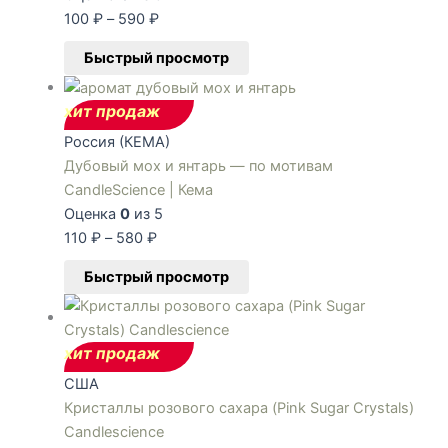
100
₽
–
590
₽
Быстрый просмотр
хит продаж
Россия (КЕМА)
Дубовый мох и янтарь — по мотивам
CandleScience | Кема
Оценка
0
из 5
110
₽
–
580
₽
Быстрый просмотр
хит продаж
США
Кристаллы розового сахара (Pink Sugar Crystals)
Candlescience