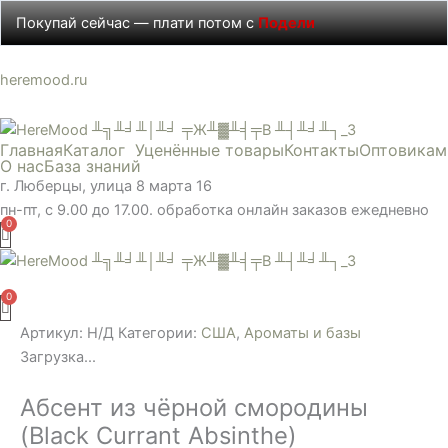
Перейти
Покупай сейчас — плати потом с
Подели
к
содержимому
Количество
Диапазон
Диапазон
Этот
Диапазон
Этот
Диапазон
Этот
Диапазон
Этот
heremood.ru
товара
цен:
цен:
товар
цен:
товар
цен:
товар
цен:
товар
Абсент
175 ₽
110 ₽
имеет
110 ₽
имеет
100 ₽
имеет
175 ₽
имеет
Главная
Каталог
Уценённые товары
Контакты
Оптовикам
из
–
–
несколько
–
несколько
–
несколько
–
несколько
О нас
База знаний
чёрной
5450 ₽
580 ₽
вариаций.
620 ₽
вариаций.
590 ₽
вариаций.
1290 ₽
вариаций.
г. Люберцы, улица 8 марта 16
смородины
Опции
Опции
Опции
Опции
пн-пт, с 9.00 до 17.00. обработка онлайн заказов ежедневно
(Black
можно
можно
можно
можно
Currant
выбрать
выбрать
выбрать
выбрать
Absinthe)
на
на
на
на
Меню
странице
странице
странице
странице
товара.
товара.
товара.
товара.
Артикул:
Н/Д
Категории:
США
,
Ароматы и базы
Загрузка...
Абсент из чёрной смородины
(Black Currant Absinthe)