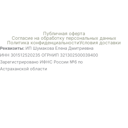
Меню
Публичная оферта
Согласие на обработку персональных данных
Политика конфиденциальности
Условия доставки
Реквизиты:
ИП Шумакова Елена Дмитриевна
ИНН 301512520235 ОГРНИП 321302500039400
Зарегистрировано ИФНС России №6 по
Астраханской области
©ВСЕ ПРАВА ЗАЩИЩЕНЫ, ИСПОЛЬЗОВАНИЕ МАТЕРИАЛОВ
САЙТА ТОЛЬКО С РАЗРЕШЕНИЯ ПРАВООБЛАДАТЕЛЯ
Мы применяем cookies , чтобы сделать использование сайта
удобным для вас. Продолжая использовать сайт, вы