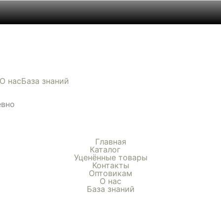
Этот
товар
имеет
О нас
База знаний
несколько
вариаций.
евно
Опции
можно
выбрать
Главная
на
Каталог
Уценённые товары
странице
Контакты
товара.
Оптовикам
О нас
База знаний