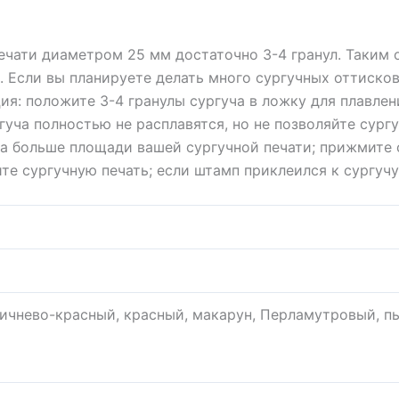
печати диаметром 25 мм достаточно 3-4 гранул. Таким о
. Если вы планируете делать много сургучных оттисков
ия: положите 3-4 гранулы сургуча в ложку для плавлен
гуча полностью не расплавятся, но не позволяйте сург
ка больше площади вашей сургучной печати; прижмите 
ите сургучную печать; если штамп приклеился к сургуч
ричнево-красный, красный, макарун, Перламутровый, пы