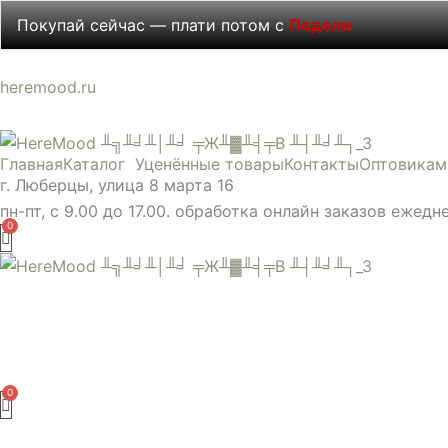
Перейти
Покупай сейчас — плати потом с
Подели
к
содержимому
Количество
heremood.ru
товара
Сургуч
Главная
Каталог
Уценённые товары
Контакты
Оптовикам
огненный
г. Люберцы, улица 8 марта 16
пн-пт, с 9.00 до 17.00. обработка онлайн заказов ежедн