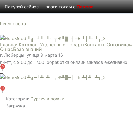
Перейти
Покупай сейчас — плати потом с
Подели
к
содержимому
heremood.ru
Главная
Каталог
Уценённые товары
Контакты
Оптовикам
О нас
База знаний
г. Люберцы, улица 8 марта 16
пн-пт, с 9.00 до 17.00. обработка онлайн заказов ежедневно
Меню
Категория:
Сургуч и ложки
Загрузка...