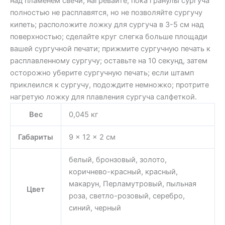
над пламенем свечи; нагревайте, пока гранулы сургуча
полностью не расплавятся, но не позволяйте сургучу
кипеть; расположите ложку для сургуча в 3-5 см над
поверхностью; сделайте круг слегка больше площади
вашей сургучной печати; прижмите сургучную печать к
расплавленному сургучу; оставьте на 10 секунд, затем
осторожно уберите сургучную печать; если штамп
приклеился к сургучу, подождите немножко; протрите
нагретую ложку для плавления сургуча салфеткой.
Вес
0,045 кг
Габариты
9 × 12 × 2 см
белый, бронзовый, золото,
коричнево-красный, красный,
макарун, Перламутровый, пыльная
Цвет
роза, светло-розовый, серебро,
синий, черный