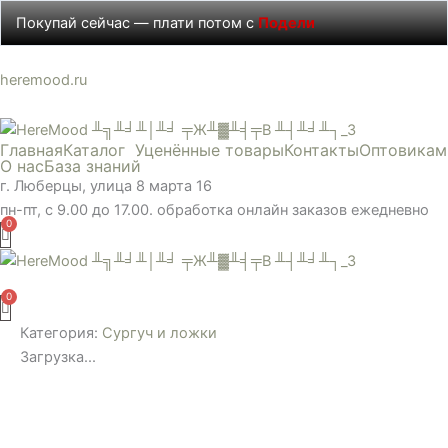
Перейти
Покупай сейчас — плати потом с
Подели
к
содержимому
heremood.ru
Главная
Каталог
Уценённые товары
Контакты
Оптовикам
О нас
База знаний
г. Люберцы, улица 8 марта 16
пн-пт, с 9.00 до 17.00. обработка онлайн заказов ежедневно
Меню
Категория:
Сургуч и ложки
Загрузка...