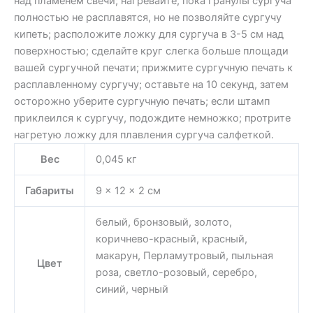
над пламенем свечи; нагревайте, пока гранулы сургуча
полностью не расплавятся, но не позволяйте сургучу
кипеть; расположите ложку для сургуча в 3-5 см над
поверхностью; сделайте круг слегка больше площади
вашей сургучной печати; прижмите сургучную печать к
расплавленному сургучу; оставьте на 10 секунд, затем
осторожно уберите сургучную печать; если штамп
приклеился к сургучу, подождите немножко; протрите
нагретую ложку для плавления сургуча салфеткой.
Вес
0,045 кг
Габариты
9 × 12 × 2 см
белый, бронзовый, золото,
коричнево-красный, красный,
макарун, Перламутровый, пыльная
Цвет
роза, светло-розовый, серебро,
синий, черный