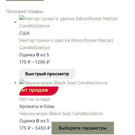
Похожие товары
США
Нектар лунного цветка (Moonflower Nectar)
CandleScience
Оценка
0
из 5
175
₽
–
1290
₽
Быстрый просмотр
хит продаж
Нет на складе
Ароматы и базы
Черное море (Black Sea) Candlescience
Оценка
0
из 5
175
₽
–
5450
₽
Выберите параметры