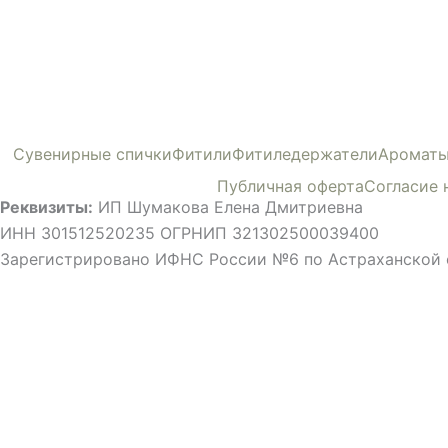
Сувенирные спички
Фитили
Фитиледержатели
Ароматы
Публичная оферта
Согласие 
Реквизиты:
ИП Шумакова Елена Дмитриевна
ИНН 301512520235 ОГРНИП 321302500039400
Зарегистрировано ИФНС России №6 по Астраханской 
©ВСЕ ПРАВА ЗАЩИЩЕНЫ, ИСПОЛЬЗОВАНИЕ МАТЕРИА
Мы применяем cookies , чтобы сделать использование 