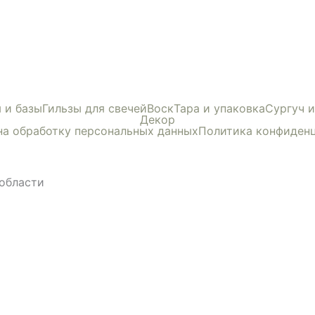
 и базы
Гильзы для свечей
Воск
Тара и упаковка
Сургуч 
Декор
на обработку персональных данных
Политика конфиден
области
ЛОВ САЙТА ТОЛЬКО С РАЗРЕШЕНИЯ ПРАВООБЛАДАТЕ
сайта удобным для вас. Продолжая использовать сайт,