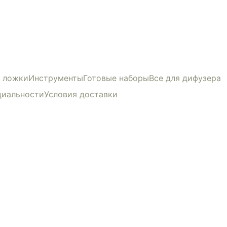
и ложки
Инструменты
Готовые наборы
Все для дифузера
циальности
Условия доставки
ЛЯ
 вы соглашаетесь с нашей политикой