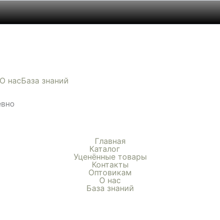
Диапазон
Этот
цен:
товар
390 ₽
имеет
О нас
База знаний
–
несколько
510 ₽
вариаций.
евно
Опции
можно
выбрать
Главная
на
Каталог
Уценённые товары
странице
Контакты
товара.
Оптовикам
О нас
База знаний