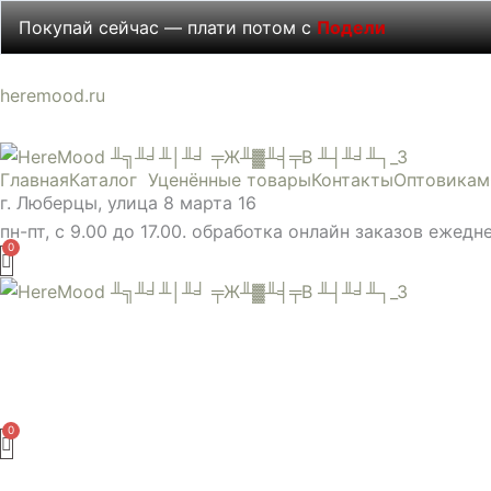
Перейти
Покупай сейчас — плати потом с
Подели
к
содержимому
Количество
heremood.ru
товара
Мини
Главная
Каталог
Уценённые товары
Контакты
Оптовикам
воронка
г. Люберцы, улица 8 марта 16
пластиковая
пн-пт, с 9.00 до 17.00. обработка онлайн заказов ежедн