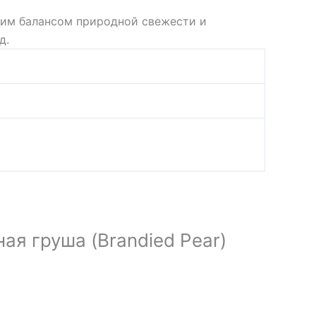
дким балансом природной свежести и
д.
ая груша (Brandied Pear)