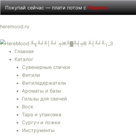
Перейти
Покупай сейчас — плати потом с
Подели
к
содержимому
Меню
Меню
Меню
Меню
Количество
Диапазон
heremood.ru
товара
цен:
Груша
175 ₽
в
–
Главная
бренди
1290 ₽
Каталог
/
Сувенирные спички
Коньячная
Фитили
груша
Фитиледержатели
(Brandied
Ароматы и базы
Pear)
Гильзы для свечей
Candlescience
Воск
Тара и упаковка
Сургуч и ложки
Инструменты