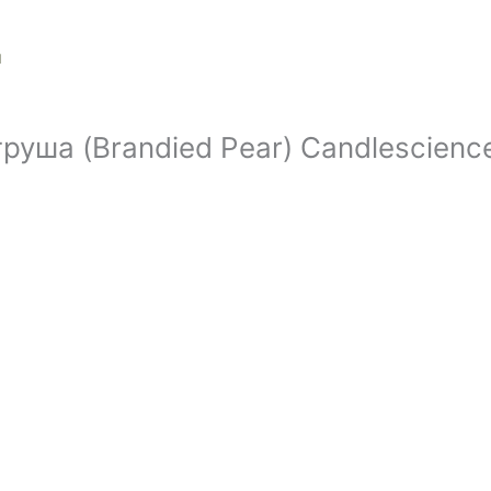
ы
руша (Brandied Pear) Candlescienc