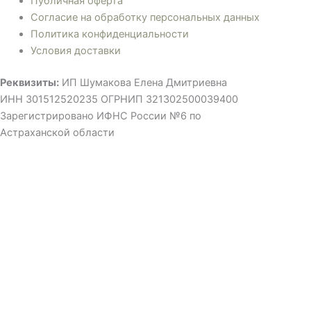
Публичная оферта
Согласие на обработку персональных данных
Политика конфиденциальности
Условия доставки
Реквизиты:
ИП Шумакова Елена Дмитриевна
ИНН 301512520235 ОГРНИП 321302500039400
Зарегистрировано ИФНС России №6 по
Астраханской области
©ВСЕ ПРАВА ЗАЩИЩЕНЫ, ИСПОЛЬЗОВАНИЕ МАТЕРИАЛОВ
САЙТА ТОЛЬКО С РАЗРЕШЕНИЯ ПРАВООБЛАДАТЕЛЯ
Мы применяем cookies , чтобы сделать использование сайта
удобным для вас. Продолжая использовать сайт, вы
соглашаетесь с нашей политикой конфиденциальности.