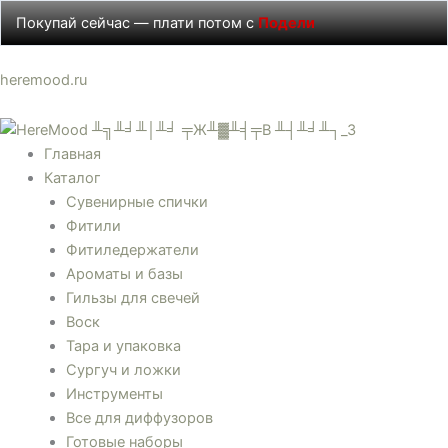
Перейти
Покупай сейчас — плати потом с
Подели
к
содержимому
Меню
Меню
Меню
Меню
Количество
Диапазон
Этот
heremood.ru
товара
цен:
товар
Гильзы
30 ₽
имеет
для
–
несколько
Главная
чайных
15500 ₽
вариаций.
Каталог
свечей
Опции
Сувенирные спички
звезда
можно
Фитили
пустые
выбрать
Фитиледержатели
на
Ароматы и базы
странице
Гильзы для свечей
товара.
Воск
Тара и упаковка
Сургуч и ложки
Инструменты
Все для диффузоров
Готовые наборы