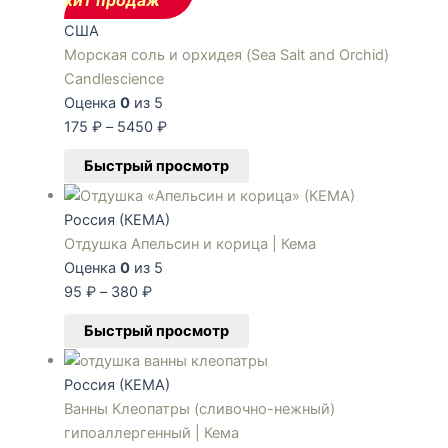
хит продаж
США
Морская соль и орхидея (Sea Salt and Orchid)
Candlescience
Оценка
0
из 5
175
₽
–
5450
₽
Быстрый просмотр
Россия (КЕМА)
Отдушка Апельсин и корица | Кема
Оценка
0
из 5
95
₽
–
380
₽
Быстрый просмотр
Россия (КЕМА)
Ванны Клеопатры (сливочно-нежный)
гипоаллергенный | Кема