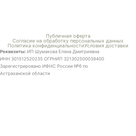
Меню
Публичная оферта
Согласие на обработку персональных данных
Политика конфиденциальности
Условия доставки
Реквизиты:
ИП Шумакова Елена Дмитриевна
ИНН 301512520235 ОГРНИП 321302500039400
Зарегистрировано ИФНС России №6 по
Астраханской области
©ВСЕ ПРАВА ЗАЩИЩЕНЫ, ИСПОЛЬЗОВАНИЕ МАТЕРИАЛОВ
САЙТА ТОЛЬКО С РАЗРЕШЕНИЯ ПРАВООБЛАДАТЕЛЯ
Мы применяем cookies , чтобы сделать использование сайта
удобным для вас. Продолжая использовать сайт, вы